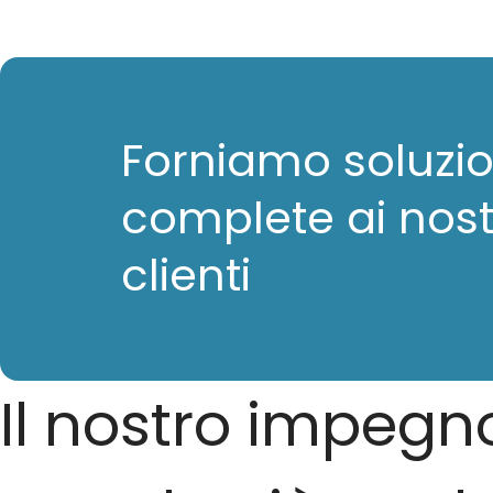
tecnologici in ambito civile,
industriale, terziario e turistico,
sia pubblico che privato
Forniamo soluzio
complete ai nost
clienti
Il nostro impegn