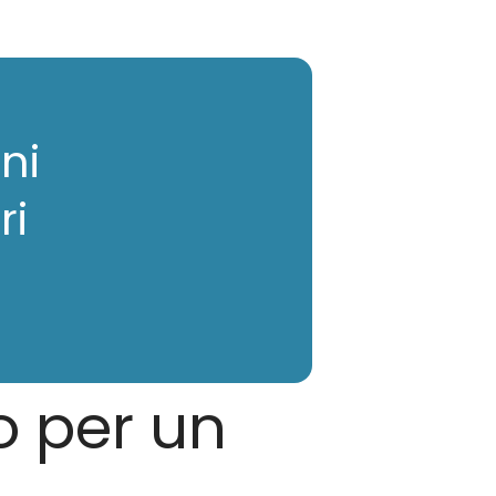
ni
ri
o per un