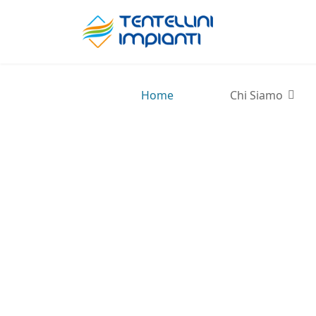
Home
Chi Siamo
Chi siamo
Tentellini Impianti
è una Società che da oltre 50 anni
progetta e realizza impianti