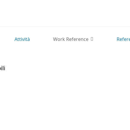
Attività
Work Reference
Refer
li